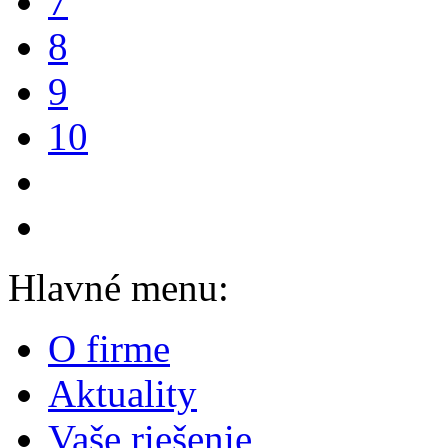
7
8
9
10
Hlavné menu:
O firme
Aktuality
Vaše riešenie