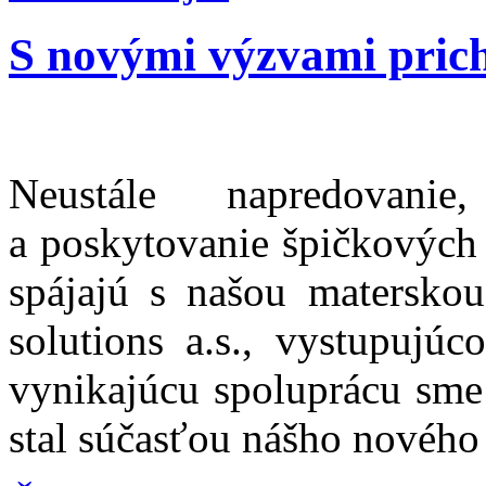
S novými výzvami prich
Neustále napredovani
a poskytovanie špičkových 
spájajú s našou matersko
solutions a.s., vystupuj
vynikajúcu spoluprácu sme 
stal súčasťou nášho nového