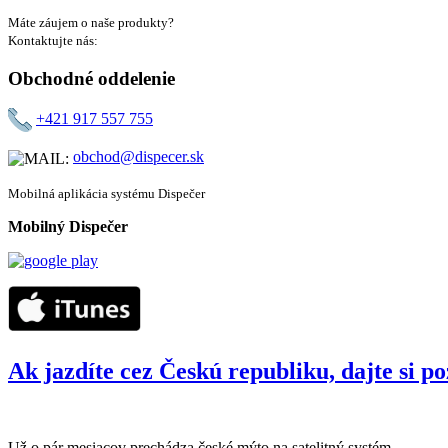
Máte záujem o naše produkty?
Kontaktujte nás:
Obchodné oddelenie
+421 917 557 755
obchod@dispecer.sk
Mobilná aplikácia systému Dispečer
Mobilný Dispečer
Ak jazdíte cez Českú republiku, dajte si 
Už o pár mesiacov prechádza české mýto na satelitný systém.