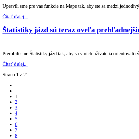
Upravili sme pre vás funkcie na Mape tak, aby ste sa medzi jednotlivý
Čítať ďalej...
Štatistiky jázd sú teraz oveľa prehľadnejši
Prerobili sme Štatistiky jázd tak, aby sa v nich užívatelia orientovali 
Čítať ďalej...
Strana 1 z 21
1
2
3
4
5
6
7
8