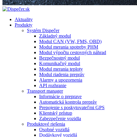
Aktuality
Produkty
Systém Dispečer
Základný modul
Modul CAN (VW, FMS, OBD)
Modul merania spotreby PHM
Modul výpočtu cestovných náhrad
Bezpečnostný modul
Komunikačný modul
Modul merania teploty
Modul riadenia prepráv
Alarmy a upozornenia
API rozhranie
Transport manager
Informácie o preprave
Automatická kontrola prepráv
Prepojenie s poskytovateľmi GPS
Klientský prístup
Zabezpečenie vozidla
Produktové riešenia
Osobné vozidlá
Dodávkové vozidlá