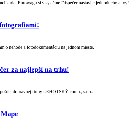
mci kariet Eurowagu si v systéme Dispečer nastavíte jednoducho aj vy!
 fotografiami!
nam o nehode a fotodokumentáciu na jednom mieste.
er za najlepší na trhu!
spešnej dopravnej firmy LEHOTSKÝ comp., s.r.o..
a Mape