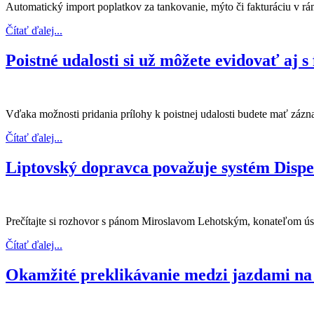
Automatický import poplatkov za tankovanie, mýto či fakturáciu v rá
Čítať ďalej...
Poistné udalosti si už môžete evidovať aj s
Vďaka možnosti pridania prílohy k poistnej udalosti budete mať záz
Čítať ďalej...
Liptovský dopravca považuje systém Dispeč
Prečítajte si rozhovor s pánom Miroslavom Lehotským, konateľom ú
Čítať ďalej...
Okamžité preklikávanie medzi jazdami n