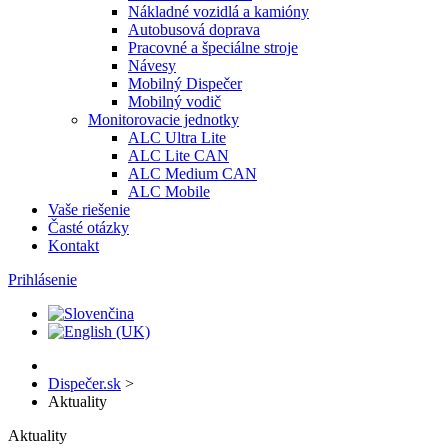
Nákladné vozidlá a kamióny
Autobusová doprava
Pracovné a špeciálne stroje
Návesy
Mobilný Dispečer
Mobilný vodič
Monitorovacie jednotky
ALC Ultra Lite
ALC Lite CAN
ALC Medium CAN
ALC Mobile
Vaše riešenie
Časté otázky
Kontakt
Prihlásenie
Dispečer.sk
>
Aktuality
Aktuality