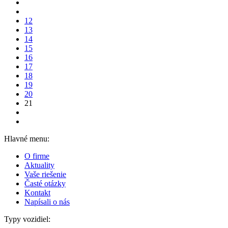
12
13
14
15
16
17
18
19
20
21
Hlavné menu:
O firme
Aktuality
Vaše riešenie
Časté otázky
Kontakt
Napísali o nás
Typy vozidiel: