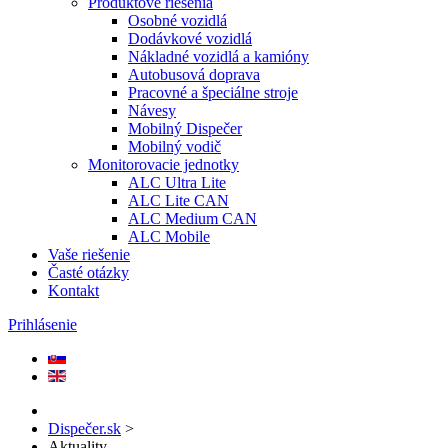
Produktové riešenia
Osobné vozidlá
Dodávkové vozidlá
Nákladné vozidlá a kamióny
Autobusová doprava
Pracovné a špeciálne stroje
Návesy
Mobilný Dispečer
Mobilný vodič
Monitorovacie jednotky
ALC Ultra Lite
ALC Lite CAN
ALC Medium CAN
ALC Mobile
Vaše riešenie
Časté otázky
Kontakt
Prihlásenie
Dispečer.sk
>
Aktuality