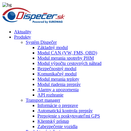
Aktuality
Produkty
Systém Dispečer
Základný modul
Modul CAN (VW, FMS, OBD)
Modul merania spotreby PHM
Modul výpočtu cestovných náhrad
Bezpečnostný modul
Komunikačný modul
Modul merania teploty
Modul riadenia prepráv
Alarmy a upozornenia
API rozhranie
Transport manager
Informácie o preprave
Automatická kontrola prepráv
Prepojenie s poskytovateľmi GPS
Klientský prístup
Zabezpečenie vozidla