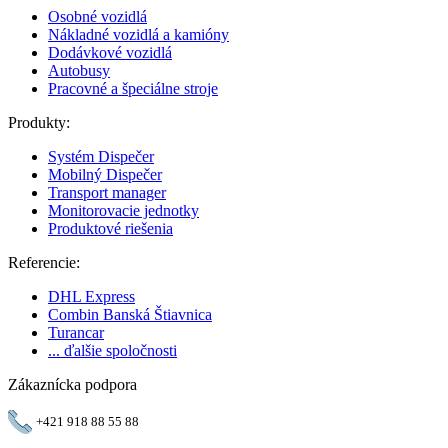
Osobné vozidlá
Nákladné vozidlá a kamióny
Dodávkové vozidlá
Autobusy
Pracovné a špeciálne stroje
Produkty:
Systém Dispečer
Mobilný Dispečer
Transport manager
Monitorovacie jednotky
Produktové riešenia
Referencie:
DHL Express
Combin Banská Štiavnica
Turancar
... ďalšie spoločnosti
Zákaznícka podpora
+421 918 88 55 88