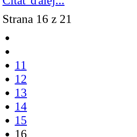
Čítať ďalej...
Strana 16 z 21
11
12
13
14
15
16