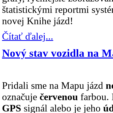
štatistickými reportmi syst
novej Knihe jázd!
Čítať ďalej...
Nový stav vozidla na M
Pridali sme na Mapu jázd
n
označuje
červenou
farbou. 
GPS
signál alebo je jeho
úd