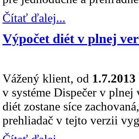
Čítať ďalej...
Výpočet diét v plnej ver
Vážený klient, od
1.7.2013
v systéme Dispečer v plnej 
diét zostane síce zachovaná,
prehliadač v tejto verzii vy