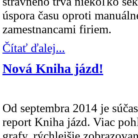
stravného trvá niekoľko se
úspora času oproti manuáln
zamestnancami firiem.
Čítať ďalej...
Nová Kniha jázd!
Od septembra 2014 je súča
report Kniha jázd. Viac poh
grafy, rýchlejšie zobrazovan