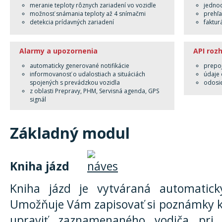
meranie teploty rôznych zariadení vo vozidle
jedno
možnosť snámania teploty až 4 snímačmi
prehľa
detekcia prídavných zariadení
faktur
Alarmy a upozornenia
API roz
automaticky generované notifikácie
prepoj
informovanosť o udalostiach a situáciách
údaje 
spojených s prevádzkou vozidla
odosie
z oblasti Prepravy, PHM, Servisná agenda, GPS
signál
Základný modul
Kniha jázd
Kniha jázd je vytváraná automatick
Umožňuje Vám zapisovať si poznámky k
upraviť zaznamenaného vodiča pri 