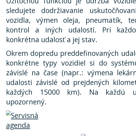
Užitočnou funkciou je údržba vozidie
sledujete dodržiavanie uskutočňovan
vozidla, výmen oleja, pneumatík, te
kontrol a iných udalostí. Pri každ
konkrétna udalosť a jej stav.
Okrem dopredu preddefinovaných udalos
konkrétne typy vozidiel si do systému
závislé na čase (napr.: výmena lekár
udalosti závislé od prejdených kilome
každých 15000 km). Na každú ud
upozornený.