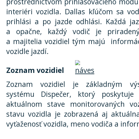
prostredníctvom prihlasovacieho modu
interiéri vozidla. Dallas kľúčom sa vo
prihlási a po jazde odhlási. Každá j
a opačne, každý vodič je priradený
a majitelia vozidiel tým majú informá
vozidle jazdí.
Zoznam vozidiel
Zoznam vozidiel je základným vý
systému Dispečer, ktorý poskytuje
aktuálnom stave monitorovaných voz
stavu vozidla je zobrazená aj aktuáln
vyťaženosť vozidla, meno vodiča a info