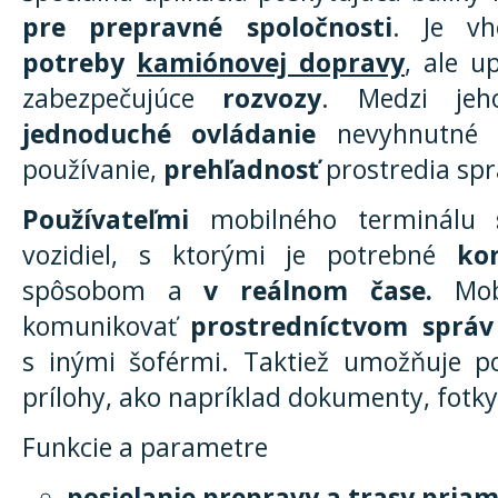
pre prepravné spoločnosti
. Je vh
potreby
kamiónovej dopravy
, ale u
zabezpečujúce
rozvozy
. Medzi jeh
jednoduché ovládanie
nevyhnutné p
používanie,
prehľadnosť
prostredia sprá
Používateľmi
mobilného terminálu
vozidiel, s ktorými je potrebné
ko
spôsobom a
v reálnom čase.
Mobi
komunikovať
prostredníctvom správ
s inými šoférmi. Taktiež umožňuje po
prílohy, ako napríklad dokumenty, fotk
Funkcie a parametre
posielanie prepravy a trasy pria