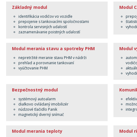
Základný modul
Modul C
identifikácia vodičov vo vozidle
prepoj
prepojenie s tankovacími spoločnosťami
štatis
kontrola servisných udalostí
vyhodn
zaznamenávanie poistných udalostí
Modul merania stavu a spotreby PHM
Modul v
nepretržité meranie stavu PHM v nádrži
automa
prehľad a porovnanie tankovaní
vodič
vyúčtovanie PHM
aktuál
vyhod
Bezpečnostný modul
Komuni
systémový autoalarm
efektí
diaľkovo ovládaný imobilizér
možnos
núdzové tlačidlo Panik
integr
magnetický dverný snímač
Modul merania teploty
Modul r