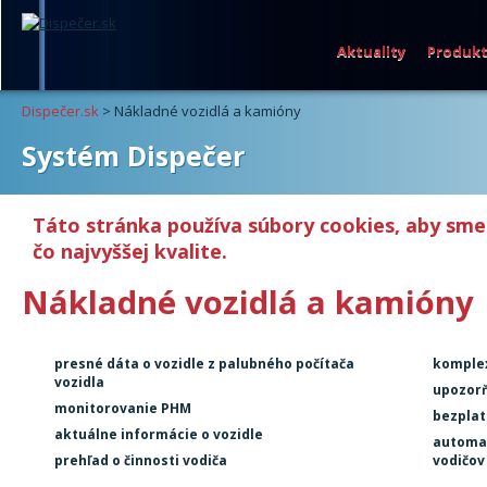
Aktuality
Produk
Dispečer.sk
>
Nákladné vozidlá a kamióny
Systém Dispečer
Táto stránka používa súbory cookies, aby sme
čo najvyššej kvalite.
Nákladné vozidlá a kamióny
presné dáta o vozidle z palubného počítača
komple
vozidla
upozorň
monitorovanie PHM
bezplat
aktuálne informácie o vozidle
automat
prehľad o činnosti vodiča
vodičov