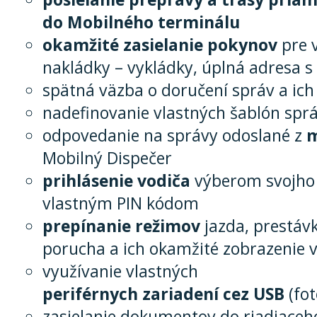
do Mobilného terminálu
okamžité zasielanie pokynov
pre v
nakládky – vykládky, úplná adresa 
spätná väzba o doručení správ a ich
nadefinovanie vlastných šablón spr
odpovedanie na správy odoslané z
m
Mobilný Dispečer
prihlásenie vodiča
výberom svojho
vlastným PIN kódom
prepínanie režimov
jazda, prestávk
porucha a ich okamžité zobrazenie 
využívanie vlastných
periférnych zariadení cez USB
(fo
zasielanie dokumentov do riadiace