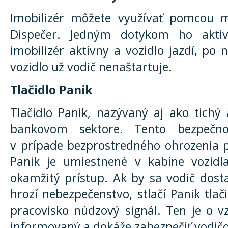
Imobilizér môžete využívať pomcou mo
Dispečer. Jedným dotykom ho aktivu
imobilizér aktívny a vozidlo jazdí, po
vozidlo už vodič nenaštartuje.
Tlačidlo Panik
Tlačidlo Panik, nazývaný aj ako tich
bankovom sektore. Tento bezpečn
v prípade bezprostredného ohrozenia p
Panik je umiestnené v kabíne vozid
okamžitý prístup. Ak by sa vodič dosta
hrozí nebezpečenstvo, stlačí Panik tlač
pracovisko núdzový signál. Ten je o 
informovaný a dokáže zabezpečiť vodičo