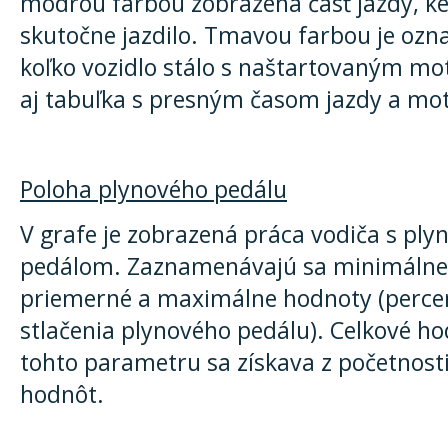
modrou farbou zobrazená časť jazdy, ke
skutočne jazdilo. Tmavou farbou je ozn
koľko vozidlo stálo s naštartovaným mo
aj tabuľka s presným časom jazdy a mo
Poloha plynového pedálu
V grafe je zobrazená práca vodiča s pl
pedálom. Zaznamenávajú sa minimálne
priemerné a maximálne hodnoty (perce
stlačenia plynového pedálu). Celkové h
tohto parametru sa získava z početnosti
hodnôt.