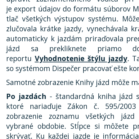
je export údajov do formátu súborov Mi
tlač všetkých výstupov systému. Môžet
zlučovala krátke jazdy, vynechávala k
automaticky k jazdám priraďovala pre
jázd sa prekliknete priamo
reportu
Vyhodnotenie štýlu jazdy
. 
so systémom Dispečer pracovať ešte ko
Samotné zobrazenie Knihy jázd môže ma
Po jazdách
- štandardná kniha jázd s
ktoré nariaďuje Zákon č. 595/2003
zobrazenie zoznamu všetkých jázd 
vybrané obdobie. Stĺpce si môžete pr
skrývať. Ku každej jazde je informáci