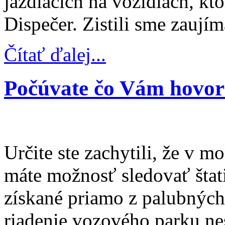
jazdiacich na vozidlách, k
Dispečer. Zistili sme zaují
Čítať ďalej...
Počúvate čo Vám hovorí
Určite ste zachytili, že v 
máte možnosť sledovať štati
získané priamo z palubných 
riadenie vozového parku nes